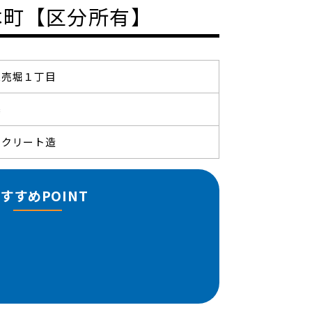
本町【区分所有】
立売堀１丁目
築
ンクリート造
すすめPOINT