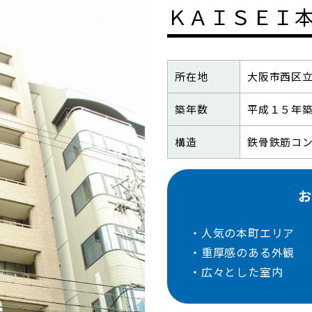
ＫＡＩＳＥＩ
所在地
大阪市西区
築年数
平成１５年
構造
鉄骨鉄筋コ
お
・人気の本町エリア
・重厚感のある外観
・広々とした室内