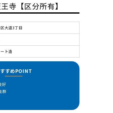
天王寺【区分所有】
区大道3丁目
築
リート造
すすめPOINT
良好
抜群