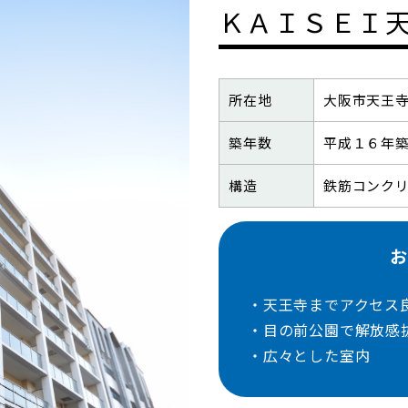
ＫＡＩＳＥＩ
所在地
大阪市天王寺
築年数
平成１６年
構造
鉄筋コンク
お
・天王寺までアクセス
・目の前公園で解放感
・広々とした室内