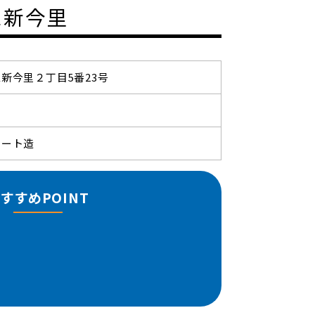
ス新今里
新今里２丁目5番23号
リート造
すすめPOINT