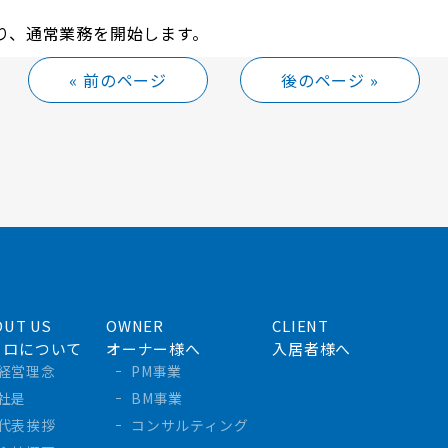
00より、通常業務を開始します。
« 前のページ
後のページ »
OUT US
OWNER
CLIENT
フロについて
オーナー様へ
入居者様へ
経営理念
PM事業
社是
BM事業
代表挨拶
コンサルティング