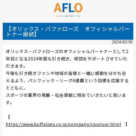
【オリックス・バファローズ オフィシャルパー
トナー継続】
2024/02/01
オリックス・バファローズの
オフィシャルパートナーとして
2
年目となる
2024
年度も引き続き、球団をサポートさせていた
だきます。
今後も引き続きファンや地域の皆様と一緒に感動を分かち合
えるよう、
パシフィック・リーグ4連覇という目標を
応援する
とともに、
スポーツの業界の発展・社会貢献に努めていきたいと思いま
す。
【
https://www.buffaloes.co.jp/company/sponsor.html
】