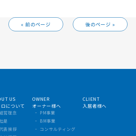
« 前のページ
後のページ »
OUT US
OWNER
CLIENT
フロについて
オーナー様へ
入居者様へ
経営理念
PM事業
社是
BM事業
代表挨拶
コンサルティング