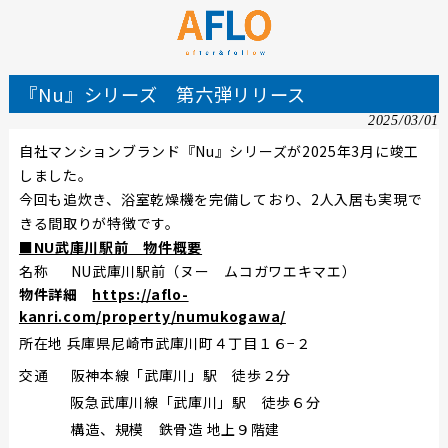
『Nu』シリーズ 第六弾リリース
2025/03/01
自社マンションブランド『Nu』シリーズが2025年3月に竣工
しました。
今回も追炊き、浴室乾燥機を完備しており、2人入居も実現で
きる間取りが特徴です。
■NU武庫川駅前 物件概要
名称 NU武庫川駅前（ヌー ムコガワエキマエ）
物件詳細
https://aflo-
kanri.com/property/numukogawa/
所在地
兵庫県尼崎市武庫川町４丁目１６−２
交通 阪神本線「武庫川」駅 徒歩２分
阪急武庫川線「武庫川」駅 徒歩６分
構造、規模 鉄骨造 地上９階建