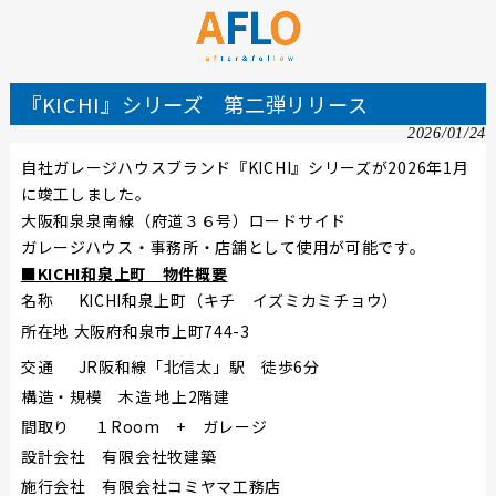
『KICHI』シリーズ 第二弾リリース
2026/01/24
自社ガレージハウスブランド『KICHI』シリーズが2026年1月
に竣工しました。
大阪和泉泉南線（府道３６号）ロードサイド
ガレージハウス・事務所・店舗として使用が可能です。
■KICHI和泉上町 物件概要
名称 KICHI和泉上町（キチ イズミカミチョウ）
所在地
大阪府和泉市上町744-3
交通 JR阪和線「北信太」駅 徒歩6分
構造・規模 木造 地上2階建
間取り １Room + ガレージ
設計会社 有限会社牧建築
施行会社 有限会社コミヤマ工務店